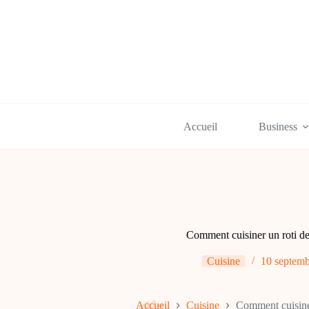
Passer
au
contenu
Accueil
Business
Comment cuisiner un roti de
Cuisine
10 septem
Accueil
Cuisine
Comment cuisiner