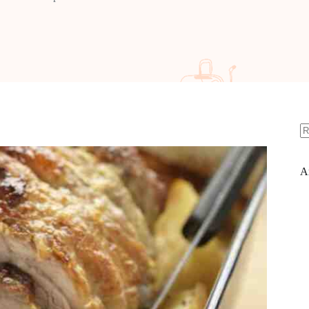
A
ré
Ar